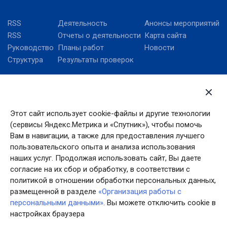
RSS
Деятельность
Анонсы мероприятий
RSS
Отчеты о деятельности
Карта сайта
Руководство
Планы работ
Новости
Структура
Результаты проверок
ВФСК ГТО
Министерство спорта
Российской Федерации
Этот сайт использует cookie-файлы и другие технологии
Правительство
(сервисы Яндекс.Метрика и «Спутник»), чтобы помочь
Ивановской области
Вам в навигации, а также для предоставления лучшего
Федеральное агентство
пользовательского опыта и анализа использования
по делам молодёжи
наших услуг. Продолжая использовать сайт, Вы даете
согласие на их сбор и обработку, в соответствии с
политикой в отношении обработки персональных данных,
размещенной в разделе
«Организация работы с
персональными данными»
. Вы можете отключить cookie в
настройках браузера